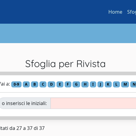
Home
Sfo
Sfoglia per Rivista
ai a:
0-9
A
B
C
D
E
F
G
H
I
J
K
L
M
N
o inserisci le iniziali:
tati da 27 a 37 di 37