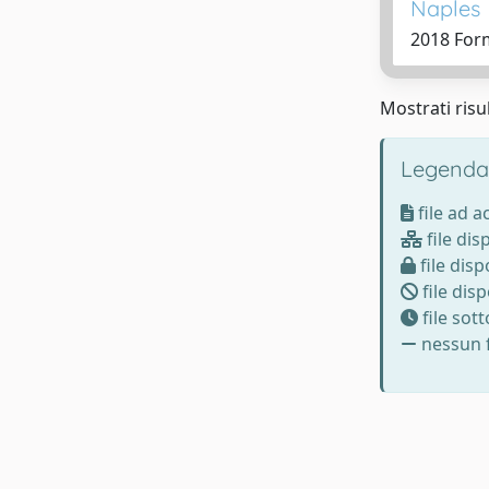
Naples
2018 Form
Mostrati risul
Legenda
file ad 
file dis
file disp
file disp
file sot
nessun f