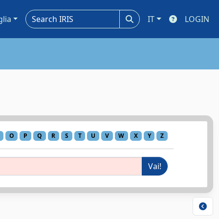
glia
IT
LOGIN
O
P
Q
R
S
T
U
V
W
X
Y
Z