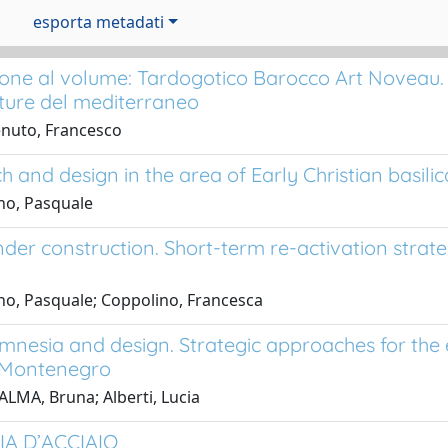
esporta metadati
one al volume: Tardogotico Barocco Art Noveau. 
tture del mediterraneo
enuto, Francesco
 and design in the area of Early Christian basilica
no, Pasquale
der construction. Short-term re-activation strateg
o, Pasquale; Coppolino, Francesca
amnesia and design. Strategic approaches for th
 Montenegro
ALMA, Bruna; Alberti, Lucia
IA D’ACCIAIO