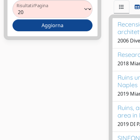
Risultati/Pagina
Recensi
archite
2006 Div
Research
2018 Mia
Ruins un
Naples
2019 Mian
Ruins, 
area in
2019 DI P
SINFON