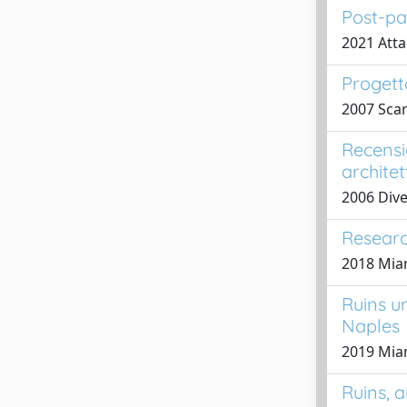
Post-pa
2021 Atta
Progetta
2007 Sca
Recensi
archite
2006 Div
Research
2018 Mia
Ruins un
Naples
2019 Mian
Ruins, 