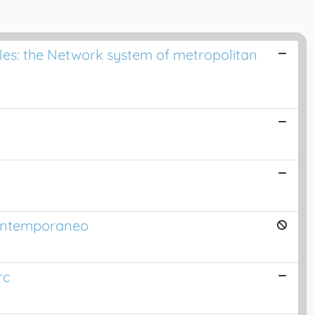
ples: the Network system of metropolitan
 contemporaneo
rc