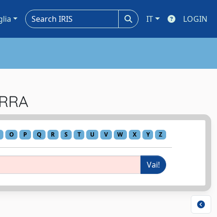
glia
IT
LOGIN
ERRA
O
P
Q
R
S
T
U
V
W
X
Y
Z