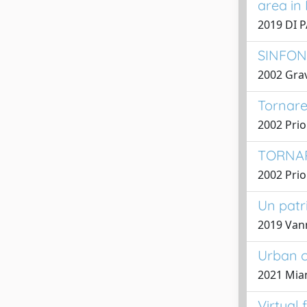
area in
2019 DI P
SINFON
2002 Gra
Tornare
2002 Prio
TORNAR
2002 Prio
Un patr
2019 Vann
Urban ca
2021 Mian
Virtual