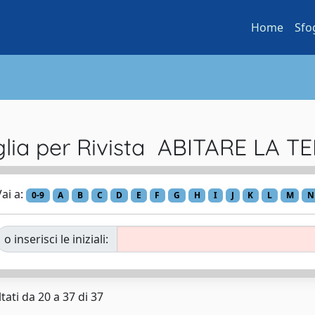
Home
Sfo
glia per Rivista ABITARE LA T
ai a:
0-9
A
B
C
D
E
F
G
H
I
J
K
L
M
N
o inserisci le iniziali:
tati da 20 a 37 di 37