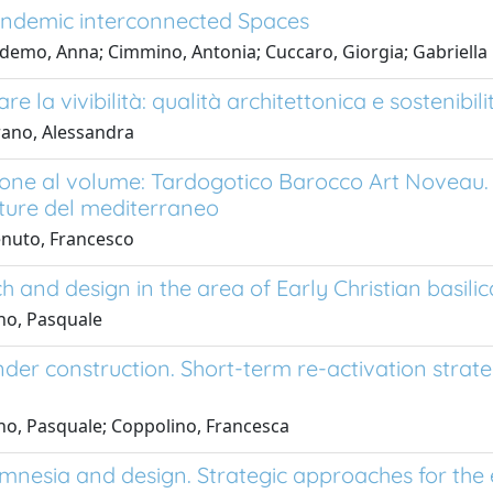
ndemic interconnected Spaces
demo, Anna; Cimmino, Antonia; Cuccaro, Giorgia; Gabriella E
re la vivibilità: qualità architettonica e sostenibi
rano, Alessandra
one al volume: Tardogotico Barocco Art Noveau. 
tture del mediterraneo
enuto, Francesco
 and design in the area of Early Christian basilica
no, Pasquale
der construction. Short-term re-activation strateg
o, Pasquale; Coppolino, Francesca
amnesia and design. Strategic approaches for th