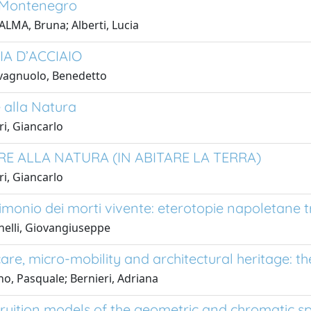
 Montenegro
ALMA, Bruna; Alberti, Lucia
IA D’ACCIAIO
vagnuolo, Benedetto
 alla Natura
ri, Giancarlo
E ALLA NATURA (IN ABITARE LA TERRA)
ri, Giancarlo
imonio dei morti vivente: eterotopie napoletane t
elli, Giovangiuseppe
re, micro-mobility and architectural heritage: the
o, Pasquale; Bernieri, Adriana
 fruition models of the geometric and chromatic sp