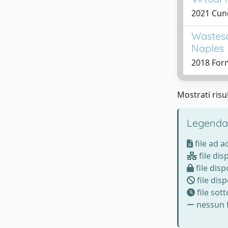
2021 Cund
Wastesc
Naples
2018 Form
Mostrati risul
Legenda
file ad 
file dis
file disp
file disp
file sot
nessun f