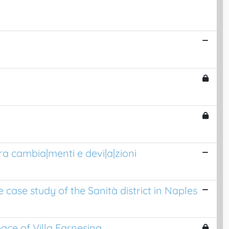
ra cambia|menti e devi|a|zioni
 case study of the Sanità district in Naples
ace of Villa Farnesina