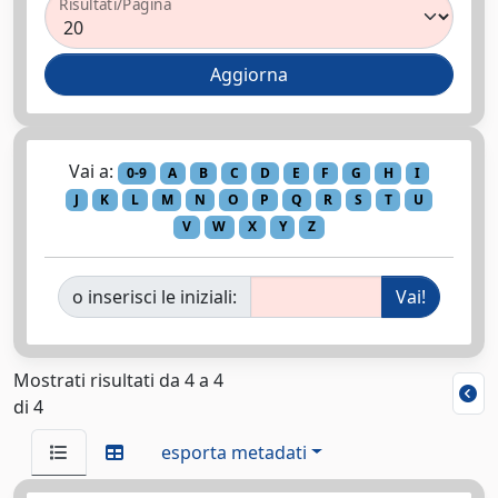
Risultati/Pagina
Vai a:
0-9
A
B
C
D
E
F
G
H
I
J
K
L
M
N
O
P
Q
R
S
T
U
V
W
X
Y
Z
o inserisci le iniziali:
Mostrati risultati da 4 a 4
di 4
esporta metadati