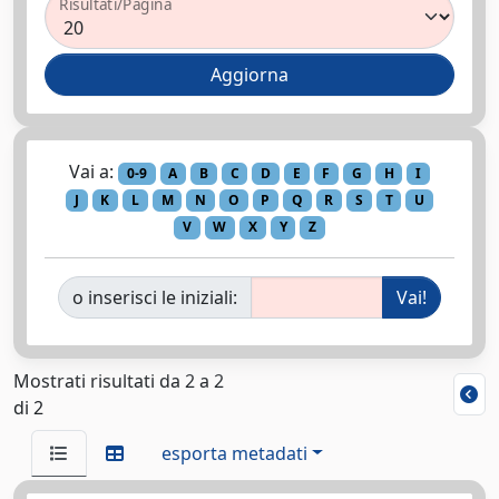
Risultati/Pagina
Vai a:
0-9
A
B
C
D
E
F
G
H
I
J
K
L
M
N
O
P
Q
R
S
T
U
V
W
X
Y
Z
o inserisci le iniziali:
Mostrati risultati da 2 a 2
di 2
esporta metadati