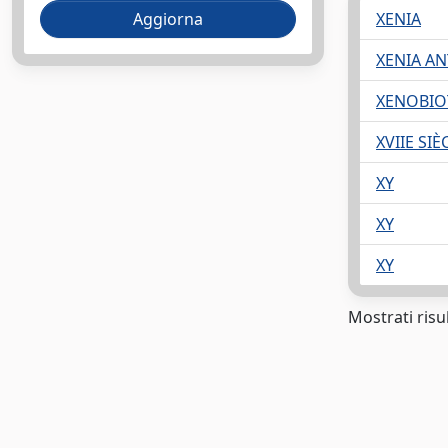
XENIA
XENIA A
XENOBIO
XVIIE SIÈ
XY
XY
XY
Mostrati risul