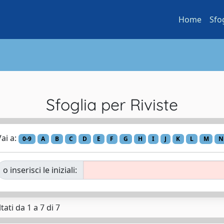
Home
Sfo
Sfoglia per Riviste
ai a:
0-9
A
B
C
D
E
F
G
H
I
J
K
L
M
N
o inserisci le iniziali:
tati da 1 a 7 di 7