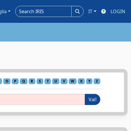
glia
IT
LOGIN
O
P
Q
R
S
T
U
V
W
X
Y
Z