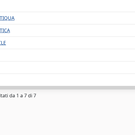
NTIQUA
TICA
CLE
tati da 1 a 7 di 7