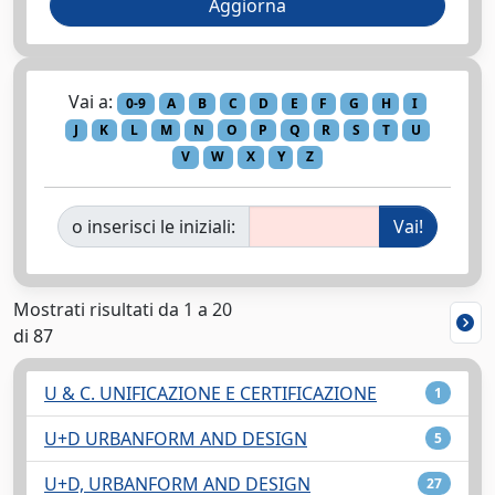
Vai a:
0-9
A
B
C
D
E
F
G
H
I
J
K
L
M
N
O
P
Q
R
S
T
U
V
W
X
Y
Z
o inserisci le iniziali:
Mostrati risultati da 1 a 20
di 87
U & C. UNIFICAZIONE E CERTIFICAZIONE
1
U+D URBANFORM AND DESIGN
5
U+D, URBANFORM AND DESIGN
27