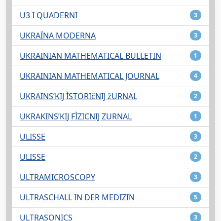
U3 I QUADERNI
3
UKRAÏNA MODERNA
3
UKRAINIAN MATHEMATICAL BULLETIN
1
UKRAINIAN MATHEMATICAL JOURNAL
4
UKRAÏNSʹKIJ ÌSTORIčNIJ žURNAL
2
UKRAKINSʹKIJ FÌZICNIJ ZURNAL
1
ULISSE
3
ULISSE
2
ULTRAMICROSCOPY
3
ULTRASCHALL IN DER MEDIZIN
5
ULTRASONICS
3