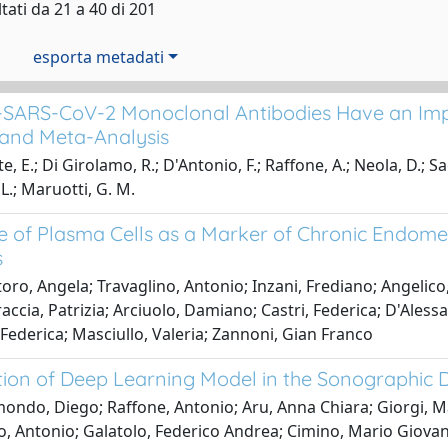
tati da 21 a 40 di 201
esporta metadati
-SARS-CoV-2 Monoclonal Antibodies Have an Im
and Meta-Analysis
, E.; Di Girolamo, R.; D'Antonio, F.; Raffone, A.; Neola, D.; Sac
L.; Maruotti, G. M.
e of Plasma Cells as a Marker of Chronic Endomet
s
oro, Angela; Travaglino, Antonio; Inzani, Frediano; Angelic
accia, Patrizia; Arciuolo, Damiano; Castri, Federica; D'Alessa
, Federica; Masciullo, Valeria; Zannoni, Gian Franco
tion of Deep Learning Model in the Sonographic 
ondo, Diego; Raffone, Antonio; Aru, Anna Chiara; Giorgi, Ma
o, Antonio; Galatolo, Federico Andrea; Cimino, Mario Giovann