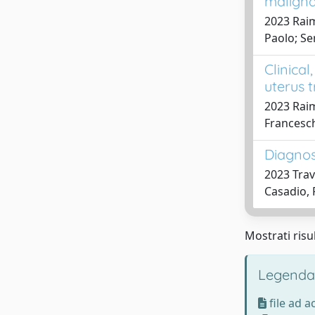
maligna
2023 Raim
Paolo; Se
Clinical
uterus 
2023 Raim
Francesch
Diagnos
2023 Trava
Casadio, P
Mostrati risul
Legenda
file ad 