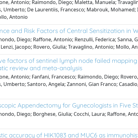
one, Antonio; Raimondo, Diego; Maletta, Manuela; Travaglino
s, Umberto; De Laurentiis, Francesco; Mabrouk, Mohamed; Ia
llo, Antonio
nce and Risk Factors of Central Sensitization in
ondo, Diego; Raffone, Antonio; Renzulli, Federica; Sanna, Gi
Lenzi, Jacopo; Rovero, Giulia; Travaglino, Antonio; Mollo, An
ive factors of sentinel lymph node failed mapping
tic review and meta-analysis
one, Antonio; Fanfani, Francesco; Raimondo, Diego; Rovero, G
s, Umberto; Santoro, Angela; Zannoni, Gian Franco; Casadio,
copic Appendectomy for Gynecologists in Five S
ondo, Diego; Borghese, Giulia; Cocchi, Laura; Raffone, Anton
tic accuracy of HIK1083 and MUC6 as immunohis