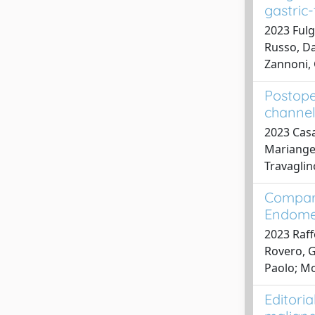
gastric
2023 Fulg
Russo, Da
Zannoni,
Postope
channel
2023 Casa
Mariangel
Travaglin
Compari
Endome
2023 Raff
Rovero, G
Paolo; Mo
Editoria