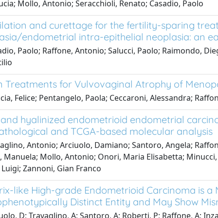
Lucia; Mollo, Antonio; Seracchioli, Renato; Casadio, Paolo
ilation and curettage for the fertility-sparing tr
asia/endometrial intra-epithelial neoplasia: an ea
dio, Paolo; Raffone, Antonio; Salucci, Paolo; Raimondo, Dieg
ilio
on Treatments for Vulvovaginal Atrophy of Menop
ia, Felice; Pentangelo, Paola; Ceccaroni, Alessandra; Raffon
and hyalinized endometrioid endometrial carcino
pathological and TCGA-based molecular analysis
aglino, Antonio; Arciuolo, Damiano; Santoro, Angela; Raffon
i, Manuela; Mollo, Antonio; Onori, Maria Elisabetta; Minucci,
 Luigi; Zannoni, Gian Franco
rix-like High-grade Endometrioid Carcinoma is a
henotypically Distinct Entity and May Show Mis
olo, D; Travaglino, A; Santoro, A; Roberti, P; Raffone, A; Inza