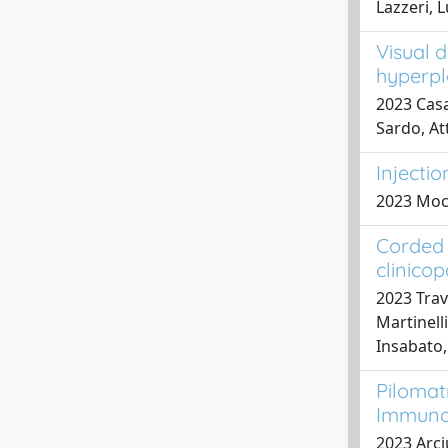
Lazzeri, 
Visual d
hyperpl
2023 Casa
Sardo, Att
Injecti
2023 Mocc
Corded 
clinico
2023 Trav
Martinell
Insabato,
Pilomat
Immunop
2023 Arciu