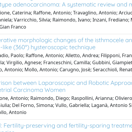
-type adenocarcinoma: A systematic review and 
ione, Caterina; Raffone, Antonio; Travaglino, Antonio; Arciu
niela; Varricchio, Silvia; Raimondo, Ivano; Inzani, Frediano
 Gian Franco
rative morphologic changes of the isthmocele and 
-like (360°) hysteroscopic technique
dio, Paolo; Raffone, Antonio; Alletto, Andrea; Filipponi, Fr
a; Virgilio, Agnese; Franceschini, Camilla; Gubbini, Giampiet
o, Antonio; Mollo, Antonio; Carugno, Josè; Seracchioli, Rena
son between Laparoscopic and Robotic Approach
trial Carcinoma Women
one, Antonio; Raimondo, Diego; Raspollini, Arianna; Oliviero,
iulia; Del Forno, Simona; Vullo, Gabriella; Laganà, Antonio S
llo, Antonio
l: Fertility-preserving and fertility-sparing trea