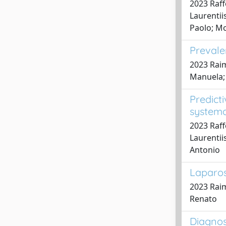
2023 Raff
Laurentii
Paolo; Mo
Prevale
2023 Raim
Manuela; 
Predict
systema
2023 Raff
Laurentii
Antonio
Laparos
2023 Raim
Renato
Diagnos