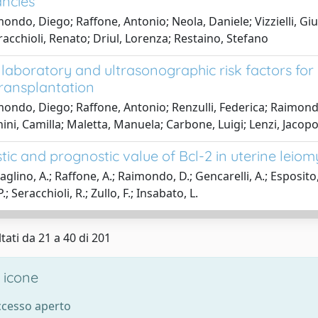
ncies
ondo, Diego; Raffone, Antonio; Neola, Daniele; Vizzielli, Giu
racchioli, Renato; Driul, Lorenza; Restaino, Stefano
, laboratory and ultrasonographic risk factors for u
transplantation
ondo, Diego; Raffone, Antonio; Renzulli, Federica; Raimondo,
ini, Camilla; Maletta, Manuela; Carbone, Luigi; Lenzi, Jacopo
tic and prognostic value of Bcl-2 in uterine lei
glino, A.; Raffone, A.; Raimondo, D.; Gencarelli, A.; Esposito, I.
.; Seracchioli, R.; Zullo, F.; Insabato, L.
tati da 21 a 40 di 201
 icone
accesso aperto