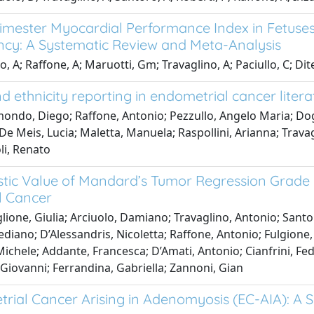
rimester Myocardial Performance Index in Fetus
cy: A Systematic Review and Meta-Analysis
o, A; Raffone, A; Maruotti, Gm; Travaglino, A; Paciullo, C; Diter
d ethnicity reporting in endometrial cancer litera
ondo, Diego; Raffone, Antonio; Pezzullo, Angelo Maria; Dogl
; De Meis, Lucia; Maletta, Manuela; Raspollini, Arianna; Trav
li, Renato
tic Value of Mandard’s Tumor Regression Grade
l Cancer
lione, Giulia; Arciuolo, Damiano; Travaglino, Antonio; Santo
rediano; D’Alessandris, Nicoletta; Raffone, Antonio; Fulgione,
Michele; Addante, Francesca; D’Amati, Antonio; Cianfrini, Fed
Giovanni; Ferrandina, Gabriella; Zannoni, Gian
rial Cancer Arising in Adenomyosis (EC-AIA): A 