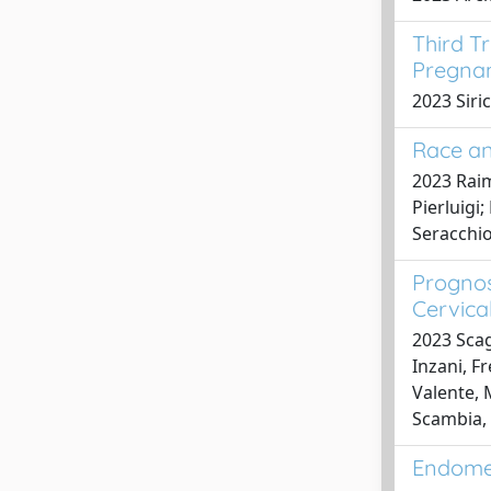
Third T
Pregnan
2023 Siric
Race an
2023 Raim
Pierluigi
Seracchio
Prognos
Cervica
2023 Scag
Inzani, F
Valente, 
Scambia, 
Endomet