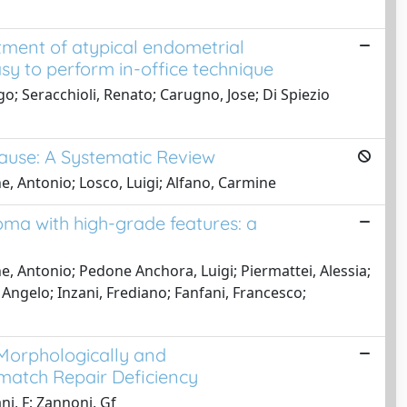
eatment of atypical endometrial
sy to perform in-office technique
o; Seracchioli, Renato; Carugno, Jose; Di Spiezio
ause: A Systematic Review
e, Antonio; Losco, Luigi; Alfano, Carmine
ma with high-grade features: a
e, Antonio; Pedone Anchora, Luigi; Piermattei, Alessia;
 Angelo; Inzani, Frediano; Fanfani, Francesco;
 Morphologically and
match Repair Deficiency
ni, F; Zannoni, Gf