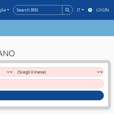
glia
IT
LOGIN
MANO