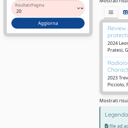
Mostrati risul
Risultati/Pagina
Review 
protect
2024 Leona
Pratesi, G
Radiolo
Charact
2023 Trevi
Picciolo, 
Mostrati risul
Legenda
file ad 