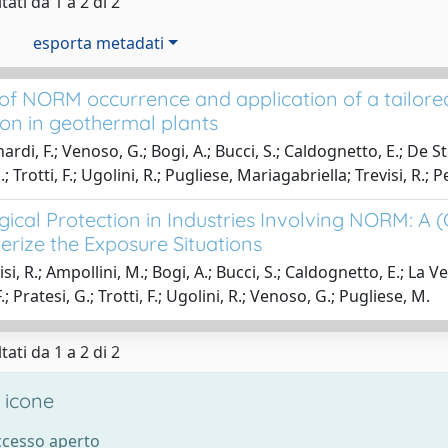
tati da 1 a 2 di 2
esporta metadati
of NORM occurrence and application of a tailore
ion in geothermal plants
rdi, F.; Venoso, G.; Bogi, A.; Bucci, S.; Caldognetto, E.; De Sten
.; Trotti, F.; Ugolini, R.; Pugliese, Mariagabriella; Trevisi, R.; Pe
gical Protection in Industries Involving NORM: A
erize the Exposure Situations
si, R.; Ampollini, M.; Bogi, A.; Bucci, S.; Caldognetto, E.; La Verd
F.; Pratesi, G.; Trotti, F.; Ugolini, R.; Venoso, G.; Pugliese, M.
tati da 1 a 2 di 2
 icone
accesso aperto