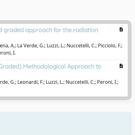
d graded approach for the radiation
a, A.; La Verde, G.; Luzzi, L.; Nuccetelli, C.; Picciolo, F.;
roni, I.
 (Graded) Methodological Approach to
e, G.; Leonardi, F.; Luzzi, L.; Nuccetelli, C.; Peroni, I.;