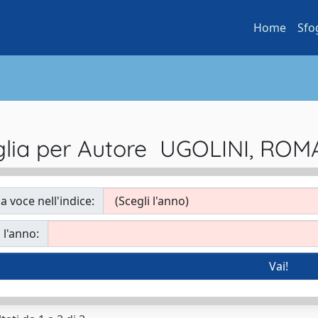
Home
Sfo
glia per Autore UGOLINI, RO
a voce nell'indice:
 l'anno: