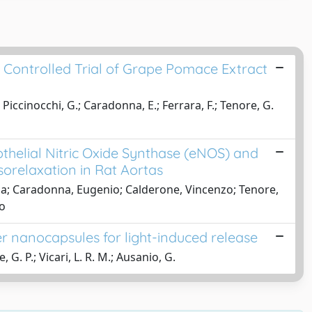
Controlled Trial of Grape Pomace Extract
 Piccinocchi, G.; Caradonna, E.; Ferrara, F.; Tenore, G.
thelial Nitric Oxide Synthase (eNOS) and
relaxation in Rat Aortas
ada; Caradonna, Eugenio; Calderone, Vincenzo; Tenore,
no
r nanocapsules for light-induced release
 G. P.; Vicari, L. R. M.; Ausanio, G.