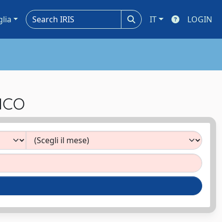
glia
IT
LOGIN
RICO