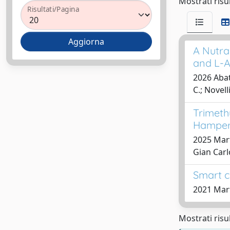
Mostrati risul
Risultati/Pagina
A Nutra
and L-A
2026 Abate
C.; Novell
Trimeth
Hampers
2025 Mart
Gian Carl
Smart c
2021 Martu
Mostrati risul