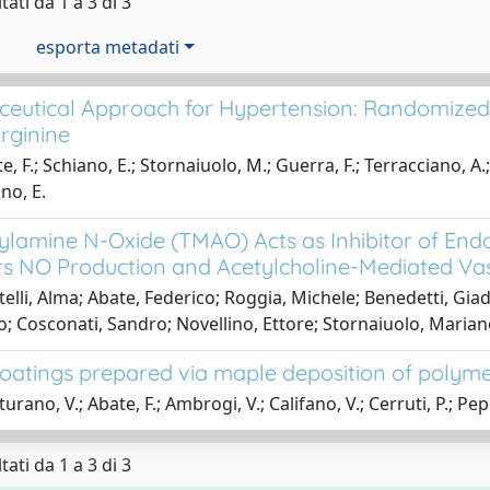
tati da 1 a 3 di 3
esporta metadati
ceutical Approach for Hypertension: Randomized 
rginine
, F.; Schiano, E.; Stornaiuolo, M.; Guerra, F.; Terracciano, A.;
ino, E.
ylamine N-Oxide (TMAO) Acts as Inhibitor of Endo
 NO Production and Acetylcholine-Mediated Vaso
elli, Alma; Abate, Federico; Roggia, Michele; Benedetti, Gi
o; Cosconati, Sandro; Novellino, Ettore; Stornaiuolo, Maria
oatings prepared via maple deposition of polyme
rano, V.; Abate, F.; Ambrogi, V.; Califano, V.; Cerruti, P.; Pepe,
tati da 1 a 3 di 3