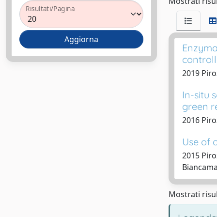
Mostrati risul
Risultati/Pagina
Enzymat
controll
2019 Piroz
In-situ
green r
2016 Piro
Use of o
2015 Piro
Biancamar
Mostrati risul