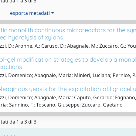
tati da 1 a 3 di 3
esporta metadati
ic monolith continuous microreactors for the syn
ed hydrolysis of xylans
zi, D.; Aronne, A.; Caruso, D.; Abagnale, M.; Zuccaro, G.; Yousu
 sol-gel modification strategies to develop a mon
eactions
zzi, Domenico; Abagnale, Maria; Minieri, Luciana; Pernice, 
leaginous yeasts for the exploitation of lignocell
zzi, Domenico; Abagnale, Maria; Caputo, Gerardo; Fagnano, M
ia; Sannino, F.; Toscano, Giuseppe; Zuccaro, Gaetano
tati da 1 a 3 di 3