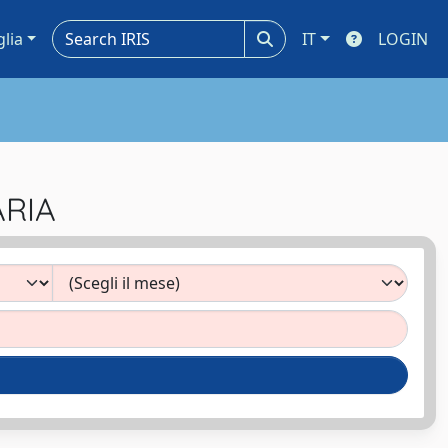
glia
IT
LOGIN
ARIA