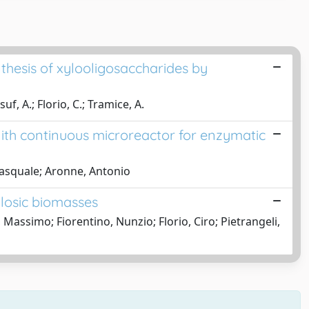
thesis of xylooligosaccharides by
f, A.; Florio, C.; Tramice, A.
olith continuous microreactor for enzymatic
Pasquale; Aronne, Antonio
ulosic biomasses
assimo; Fiorentino, Nunzio; Florio, Ciro; Pietrangeli,