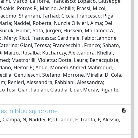
talini, Marco; La Torre, Francesco; Lopalco, Giuseppe;
kakis, Petros P.; Marino, Achille; Frassi, Micol;
iacomo; Shahram, Farhad; Ciccia, Francesco; Piga,
aria; Naddei, Roberta; Nunzia Olivieri, Alma; Del
a; Kucuk, Hamit; Sota, Jurgen; Hussein, Mohamed A.;
 Mery; Ricci, Francesca; Cardinale, Fabio; Iannone,
terina; Giani, Teresa; Franceschini, Franco; Sabato,
i Marzo, Rosalba; Kucharczy, Aleksandra; Khellaf,
d; Mastrorilli, Violetta; Dotta, Laura; Benacquista,
 Giordano, Heitor F.; Abdel-Monem Ahmed Mahmoud,
lia; Gentileschi, Stefano; Morrone, Mirella; Di Cola,
him; Renieri, Alessandra; Fabbiani, Alessandra;
o Tosi, Gian; Fabiani, Claudia; Lidar, Merav; Rigante,
es in Blau syndrome.
Ciampa, N; Naddei, R; Orlando, F; Tranfa, F; Alessio,