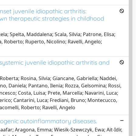
et juvenile idiopathic arthritis:
n therapeutic strategies in childhood
a; Spelta, Maddalena; Scala, Silvia; Patrone, Elisa;
, Roberto; Ruperto, Nicolino; Ravelli, Angelo;
systemic juvenile idiopathic arthritis and
 Roberta; Rosina, Silvia; Giancane, Gabriella; Naddei,
ono, Daniela; Pantano, Ilenia; Rozza, Gelsomina; Rossi,
ancesco; Costa, Luisa; Prete, Marcella; Navarini, Luca;
erico; Cantarini, Luca; Frediani, Bruno; Montecucco,
acomelli, Roberto; Ravelli, Angelo
nogenic autoinflammatory diseases.
aafar; Aragona, Emma; Wiesik-Szewczyk, Ewa; Ait-Idir,