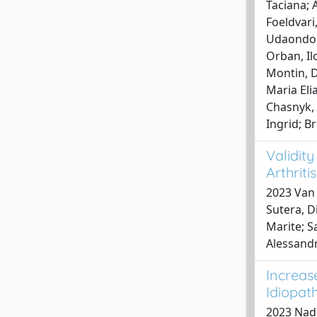
Taciana; 
Foeldvari,
Udaondo, 
Orban, Il
Montin, D
Maria Elia
Chasnyk,
Ingrid; B
Validit
Arthrit
2023 Van D
Sutera, D
Marite; S
Alessand
Increas
Idiopath
2023 Nadd