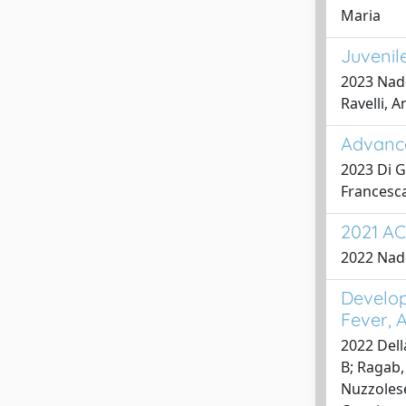
Maria
Juvenil
2023 Nadd
Ravelli, 
Advance
2023 Di G
Francesca
2021 ACR
2022 Nadd
Develop
Fever, 
2022 Della
B; Ragab, 
Nuzzolese,