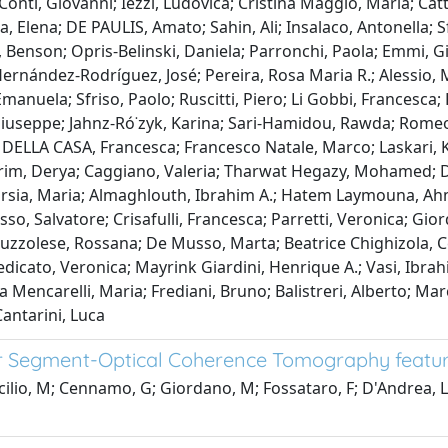
Conti, Giovanni; Iezzi, Ludovica; Cristina Maggio, Maria; Cat
, Elena; DE PAULIS, Amato; Sahin, Ali; Insalaco, Antonella; Sfi
 Benson; Opris-Belinski, Daniela; Parronchi, Paola; Emmi, G
ernández-Rodríguez, José; Pereira, Rosa Maria R.; Alessio, M
Emanuela; Sfriso, Paolo; Ruscitti, Piero; Li Gobbi, Francesc
Giuseppe; Jahnz-Ró˙zyk, Karina; Sari-Hamidou, Rawda; Romeo,
 DELLA CASA, Francesca; Francesco Natale, Marco; Laskari, Ka
dirim, Derya; Caggiano, Valeria; Tharwat Hegazy, Mohamed; D
arsia, Maria; Almaghlouth, Ibrahim A.; Hatem Laymouna, Ahme
sso, Salvatore; Crisafulli, Francesca; Parretti, Veronica;
zzolese, Rossana; De Musso, Marta; Beatrice Chighizola, Ceci
pedicato, Veronica; Mayrink Giardini, Henrique A.; Vasi, Ibra
a Mencarelli, Maria; Frediani, Bruno; Balistreri, Alberto; Marc
antarini, Luca
r Segment-Optical Coherence Tomography featur
ilio, M; Cennamo, G; Giordano, M; Fossataro, F; D'Andrea, L; 