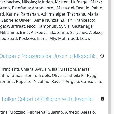
 Tzaribachev, Nikolay; Minden, Kirsten; Hufnagel, Mark;
oreno, Estefania; Anton, Jordi; Mesa-del-Castillo, Pablo;
rd, Karine; Ramanan, Athimalaipet; Trachana, Maria;
Gabriele; Olivieri, Alma Nunzia; Zulian, Francesco;
ga; Wulffraat, Nico; Kamphuis, Sylvia; Gastanaga,
 Nikishina, Irina; Alexeeva, Ekaterina; Sarychev, Aleksej;
ed Saad; Koskova, Elena; Ally, Mahmood; Louw,
 Outcome Measures for Juvenile Idiopathic
Trincianti, Chiara; Avrusin, Ilia; Mazzoni, Marta;
n, Tamas; Herlin, Troels; Oliveira, Sheila K.; Rygg,
oriana; Ruperto, Nicolino; Ravelli, Angelo; Consolaro,
talian Cohort of Children With Juvenile
ina; Mozzillo, Filomena; Guarino, Alfredo; Alessio,