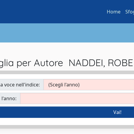
Home
Sfo
glia per Autore NADDEI, ROB
a voce nell'indice:
 l'anno: