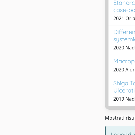
Etanerc
case-ba
2021 Orlan
Differe
systemi
2020 Nadd
Macroph
2020 Alon
Shiga T
Ulcerati
2019 Nadd
Mostrati risul
Legenda