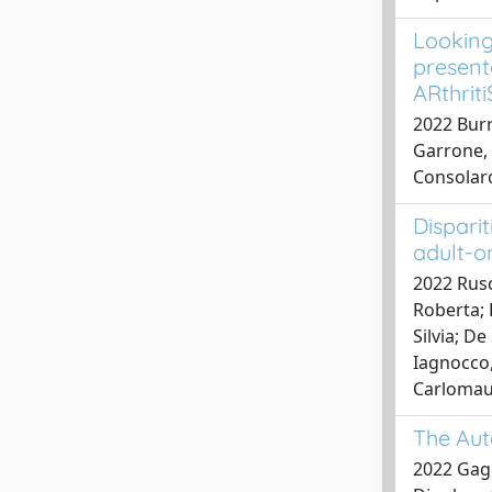
Looking 
present
ARthriti
2022 Burr
Garrone, 
Consolar
Disparit
adult-on
2022 Rusc
Roberta; 
Silvia; De
Iagnocco,
Carlomaur
The Aut
2022 Gagg