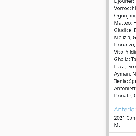
Djouher; 
Verrecchia
Ogunjimi,
Matteo; H
Giudice, 
Malizia, 
Florenzo;
Vito; Yil
Ghalia; T
Luca; Gro
Ayman; Nu
Ilenia; S
Antoniett
Donato; C
Anterio
2021 Conc
M.