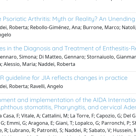
e Psoriatic Arthritis: Myth or Reality? An Unendin
ei, Roberta; Rebollo-Giménez, Ana; Burrone, Marco; Natoli, 
Angelo
s in the Diagnosis and Treatment of Enthesitis-Re
ennaro, Simona; Di Matteo, Gennaro; Stornaiuolo, Gianmarco
; Alessio, Maria; Naddei, Roberta
 guideline for JIA reflects changes in practice
ei, Roberta; Ravelli, Angelo
ment and implementation of the AIDA Internationa
Aphthous stomatitis, Pharyngitis, and cervical Ad
 Casa, F; Vitale, A; Cattalini, M; La Torre, F; Capozio, G; Del
G; Emmi, G; Aragona, E; Giani, T; Lopalco, G; Parronchi, P; Sha
 R; Lubrano, R; Patroniti, S; Naddei, R; Sabato, V; Hussein, Ma