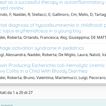
ept as a successful therapy in autoinflammatory
sed review.
do, F; Naddei, R; Stellacci, E; Gallinoro, Cm; Melis, D; Tartag
ntial diagnosis of hypoalbuminemia in childhood: 
c lupus erythematosus in a young boy
ei, Roberta; Orlando, Francesca; Aloj, Giuseppina; DE MATTE
age activation syndrome in pediatrics
gi, Alessandra; Naddei, Roberta; De Miglio, Laura; Natoli, Va
oxin Producing Escherichia coli–Hemolytic Uremi
ve Colitis in a Child With Bloody Diarrhea
ei, Roberta; Bruno, Valentina; Martemucci, Luigi; Pecoraro
tati da 1 a 20 di 27
 icone