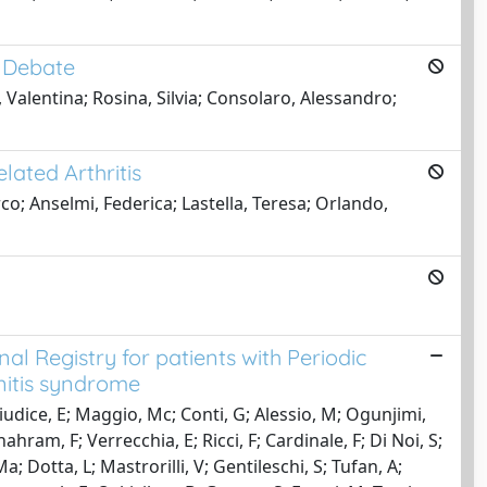
g Debate
Valentina; Rosina, Silvia; Consolaro, Alessandro;
lated Arthritis
; Anselmi, Federica; Lastella, Teresa; Orlando,
l Registry for patients with Periodic
enitis syndrome
 Giudice, E; Maggio, Mc; Conti, G; Alessio, M; Ogunjimi,
hram, F; Verrecchia, E; Ricci, F; Cardinale, F; Di Noi, S;
; Dotta, L; Mastrorilli, V; Gentileschi, S; Tufan, A;