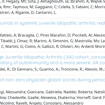
V; Hegazy, Mt; Sota, J; Almaghlouth, Ia; Ibrahim, A; Wiȩsik-Sz
, Rmr; Taymour, M; Gaggiano, C; Colella, S; Fabiani, C; Morron
treri, A; Rigante, D; Cantarini, L.
mab in systemic juvenile idiopathic arthritis: rea
tteis, A; Bracaglia, C; Pires Marafon, D; Piscitelli, Al; Aless
; Tibaldi, J; Cimaz, R; Marino, A; Simonini, G; Mastrolia, Mv; La
, C; Martini, G; Civino, A; Gallizzi, R; Olivieri, An; Ardenti Mor
ge Juvenile Idiopathic Arthritis (JIA) cohort, conc
history of autoimmunity and a more severe JIA cou
i, R.; Di Gennaro, S.; Guarino, A.; Troncone, R.; Alessio, M.;
of non-zero physician global scores during periods
gi, Alessandra; Giancane, Gabriella; Naddei, Roberta; Natoli
ilvia; Chedeville, Gaelle; Alexeeva, Ekaterina; Horneff, Gerd;
Nicolino; Ravelli, Angelo; Consolaro, Alessandro