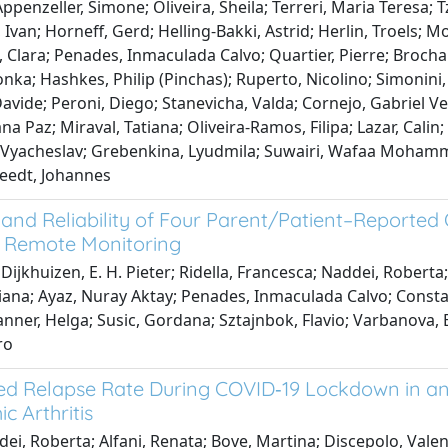
Appenzeller, Simone; Oliveira, Sheila; Terreri, Maria Teresa;
 Ivan; Horneff, Gerd; Helling-Bakki, Astrid; Herlin, Troels; M
Clara; Penades, Inmaculada Calvo; Quartier, Pierre; Brocha
onka; Hashkes, Philip (Pinchas); Ruperto, Nicolino; Simonini, 
avide; Peroni, Diego; Stanevicha, Valda; Cornejo, Gabriel Ve
na Paz; Miraval, Tatiana; Oliveira-Ramos, Filipa; Lazar, Calin;
 Vyacheslav; Grebenkina, Lyudmila; Suwairi, Wafaa Mohamm
reedt, Johannes
y and Reliability of Four Parent/Patient–Reported
is Remote Monitoring
ijkhuizen, E. H. Pieter; Ridella, Francesca; Naddei, Roberta; 
iana; Ayaz, Nuray Aktay; Penades, Inmaculada Calvo; Constanti
anner, Helga; Susic, Gordana; Sztajnbok, Flavio; Varbanova, B
ro
ed Relapse Rate During COVID‐19 Lockdown in an I
ic Arthritis
ei, Roberta; Alfani, Renata; Bove, Martina; Discepolo, Valent