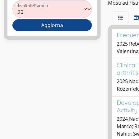
Mostrati risul
Risultati/Pagina
Frequenc
2025 Rebol
Valentina
Clinical
arthriti
2025 Nadd
Rozenfeld
Developm
Activity
2024 Nadd
Marco; Re
Nahid; Sw