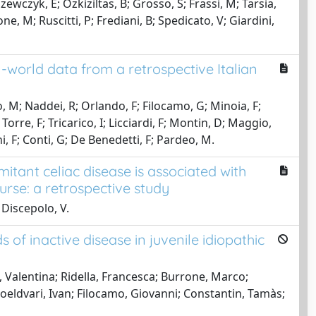
ewczyk, E; Ozkiziltas, B; Grosso, S; Frassi, M; Tarsia,
e, M; Ruscitti, P; Frediani, B; Spedicato, V; Giardini,
l-world data from a retrospective Italian
io, M; Naddei, R; Orlando, F; Filocamo, G; Minoia, F;
 Torre, F; Tricarico, I; Licciardi, F; Montin, D; Maggio,
ini, F; Conti, G; De Benedetti, F; Pardeo, M.
omitant celiac disease is associated with
rse: a retrospective study
 Discepolo, V.
 of inactive disease in juvenile idiopathic
, Valentina; Ridella, Francesca; Burrone, Marco;
 Foeldvari, Ivan; Filocamo, Giovanni; Constantin, Tamàs;