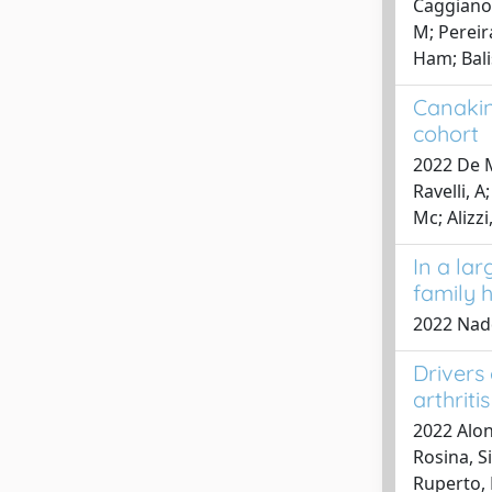
Caggiano, 
M; Pereira
Ham; Balis
Canakinu
cohort
2022 De Ma
Ravelli, A
Mc; Alizzi
In a lar
family 
2022 Nadde
Drivers 
arthritis
2022 Alon
Rosina, S
Ruperto, 