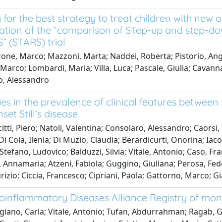
for the best strategy to treat children with new ons
ation of the “comparison of STep-up and step-dow
S” (STARS) trial
one, Marco; Mazzoni, Marta; Naddei, Roberta; Pistorio, Angel
Marco; Lombardi, Maria; Villa, Luca; Pascale, Giulia; Cavanna
o, Alessandro
ies in the prevalence of clinical features between 
set Still’s disease
itti, Piero; Natoli, Valentina; Consolaro, Alessandro; Caorsi,
Di Cola, Ilenia; Di Muzio, Claudia; Berardicurti, Onorina; Iac
 Stefano, Ludovico; Balduzzi, Silvia; Vitale, Antonio; Caso, Fr
 Annamaria; Atzeni, Fabiola; Guggino, Giuliana; Perosa, Fed
izio; Ciccia, Francesco; Cipriani, Paola; Gattorno, Marco; Gi
oinflammatory Diseases Alliance Registry of mo
iano, Carla; Vitale, Antonio; Tufan, Abdurrahman; Ragab, G