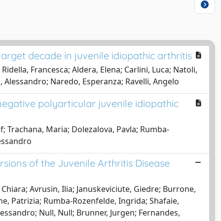
rget decade in juvenile idiopathic arthritis
Ridella, Francesca; Aldera, Elena; Carlini, Luca; Natoli,
o, Alessandro; Naredo, Esperanza; Ravelli, Angelo
negative polyarticular juvenile idiopathic
ef; Trachana, Maria; Dolezalova, Pavla; Rumba-
lessandro
sions of the Juvenile Arthritis Disease
Chiara; Avrusin, Ilia; Januskeviciute, Giedre; Burrone,
e, Patrizia; Rumba-Rozenfelde, Ingrida; Shafaie,
lessandro; Null, Null; Brunner, Jurgen; Fernandes,