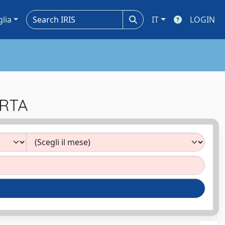
glia
IT
LOGIN
ERTA