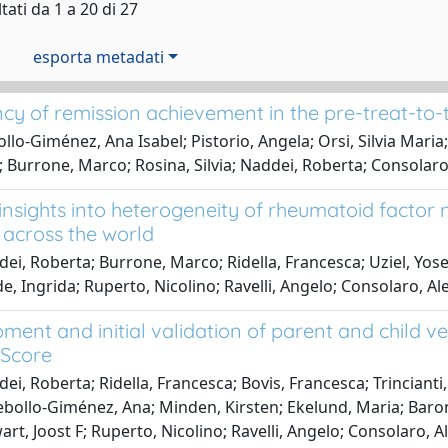
tati da 1 a 20 di 27
esporta metadati
y of remission achievement in the pre-treat-to-ta
lo-Giménez, Ana Isabel; Pistorio, Angela; Orsi, Silvia Maria; 
; Burrone, Marco; Rosina, Silvia; Naddei, Roberta; Consolar
 insights into heterogeneity of rheumatoid factor 
s across the world
ei, Roberta; Burrone, Marco; Ridella, Francesca; Uziel, Yos
e, Ingrida; Ruperto, Nicolino; Ravelli, Angelo; Consolaro, A
ent and initial validation of parent and child ver
 Score
ei, Roberta; Ridella, Francesca; Bovis, Francesca; Trincianti, 
bollo-Giménez, Ana; Minden, Kirsten; Ekelund, Maria; Baron
art, Joost F; Ruperto, Nicolino; Ravelli, Angelo; Consolaro, A