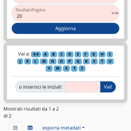
Risultati/Pagina
Vai a:
0-9
A
B
C
D
E
F
G
H
I
J
K
L
M
N
O
P
Q
R
S
T
U
V
W
X
Y
Z
o inserisci le iniziali:
Mostrati risultati da 1 a 2
di 2
esporta metadati