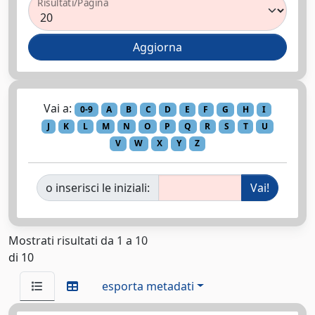
Risultati/Pagina
Vai a:
0-9
A
B
C
D
E
F
G
H
I
J
K
L
M
N
O
P
Q
R
S
T
U
V
W
X
Y
Z
o inserisci le iniziali:
Mostrati risultati da 1 a 10
di 10
esporta metadati