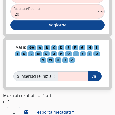
Risultati/Pagina
Vai a:
0-9
A
B
C
D
E
F
G
H
I
J
K
L
M
N
O
P
Q
R
S
T
U
V
W
X
Y
Z
o inserisci le iniziali:
Mostrati risultati da 1 a 1
di 1
esporta metadati