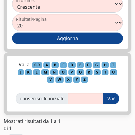
In ordine:
Risultati/Pagina
Vai a:
0-9
A
B
C
D
E
F
G
H
I
J
K
L
M
N
O
P
Q
R
S
T
U
V
W
X
Y
Z
o inserisci le iniziali:
Mostrati risultati da 1 a 1
di 1